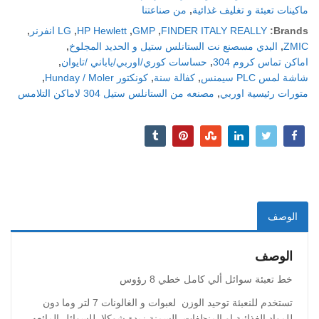
ماكينات تعبئة و تغليف غذائية
,
من صناعتنا
Brands:
FINDER ITALY REALLY
,
GMP
,
HP Hewlett
,
LG انفرنر
,
ZMIC
,
البدي مسصنع نت الستانلس ستيل و الحديد المجلوخ
,
اماكن تماس كروم 304
,
حساسات كوري/اوربي/ياباني /تايوان
,
شاشة لمس PLC سيمنس
,
كفالة سنة
,
كونكتور Hunday / Moler
,
متورات رئيسية اوربي
,
مصنعه من الستانلس ستيل 304 لاماكن التلامس
الوصف
الوصف
خط تعبئة سوائل ألي كامل خطي 8 رؤوس
تستخدم للنعبئة توحيد الوزن لعبوات و الغالونات 7 لتر وما دون
للمواد الغذائية او المنظفات السمنة زبدة شوكلا للسوائل المائعه