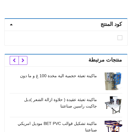
كود المنتج
منتجات مرتبطة
ون
خط تعبئة سمنة ألي كامل خطي 6 رؤوس صناعتنا
خط تعبئة كامل ألي فول مدمس تنك للح
زالة الشعر )دبل
السوائل اللزجه 6 رؤوس صناعتنا
خ
ماكينة تشكيل قوالب BET PVC موديل امريكي
صناعتنا