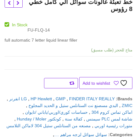
خط تعبئة غالونات سوائل ألي كامل خطي
8 رؤوس
In Stock
FU-FLQ-14
full automatic 7 letter liquid linear filler
متاح للحجز (طلب مسبق)
Add to wishlist
Compare
Brands:
FINDER ITALY REALLY
,
GMP
,
HP Hewlett
,
LG انفرنر
,
ZMIC
,
البدي مسصنع نت الستانلس ستيل و الحديد المجلوخ
,
اماكن تماس كروم 304
,
حساسات كوري/اوربي/ياباني /تايوان
,
شاشة لمس PLC سيمنس
,
كفالة سنة
,
كونكتور Hunday / Moler
,
متورات رئيسية اوربي
,
مصنعه من الستانلس ستيل 304 لاماكن التلامس
Categories:
سوائل سوائل لزجه مراهم ....
,