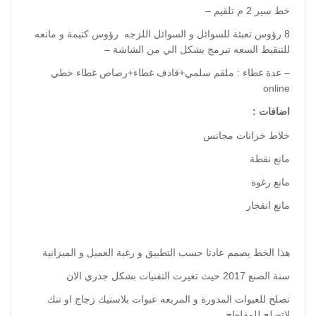
خط سير 2 م تلقيم –
8 رؤوس تعبئة للسوائل و السوائل اللزجه رؤوس كتيمة و مانعه
للتنقيط السعه تبرمج بشكل الي من الشاشة –
– عدة غطاء : ملقم سلمي+قاذف غطاء+رصاص غطاء خطي
online
اضافات :
خلاط خزانات مجانس
مانع نقطة
مانع رغوة
مانع انفجار
هذا الخط يصمم عادتا حسب التطبيق و رغبة العميل و الميزانية
سنة الصنع 2017 حيث تغيرت التقنيات بشكل جذري الان
تصلح للعبوات المدورة و المربعه عبوات بلاستيك زجاج او تنك
لاتصلح للمفلطح