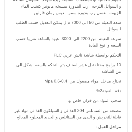
و السوائل اللزجه رب البندورة مسبخه مايونيز كتشب الماء
الزيوت عسل رب بندورة سمن دبس رمان فازلين …..
سعه التعبئة من 50 الى 7000 م ل يمكن التعديل حسب الطلب
للسوائل
سرعه التعبئة من 2200 الى 3000 عبوة بالساعه تقريبا حسب
السعه و نوع المادة
التحكم بواسطة شاشة تاتش عربي PLC
10 برامج مختلفة ل عشر اصناف يتم التحكم بالسعه بشكل الي
من الشاشة
تحتاج مدخل هواء مضغوك من 0.4-0.6 Mpa
دقة التعبئة2%
سحب المواد من خزان خاص بها
مصنعه من الستانلس 304 العذائي و السيلكون الغذائي مواد غير
قابلة للتخريش و البدي من الستانلس و الحديد المجلوخ المعالج
مراحل العمل :