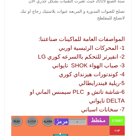
سنة الصنع 2019 حيث تغيرت التقنيات بشكل جذري الان
تصلح للعبوات المدورة و المربعه عبوات بلاستيك زجاج او تنك
لاتصلح للمفلطح
المواصفات العامة للماكينات صناعتنا:
1- المحركات الرئيسية اوربي
2- انفيرتر للتحكم باالسرعه كوري LG
3- صباب الهواء SHOK تايواني
4- كوندتورات هيزنداي كوري
5-ريلية فيندرايطالي
6-شاشة تاتش و PLC سيمنس الماني او
DELTA تايواني
7- سخانات اسباني