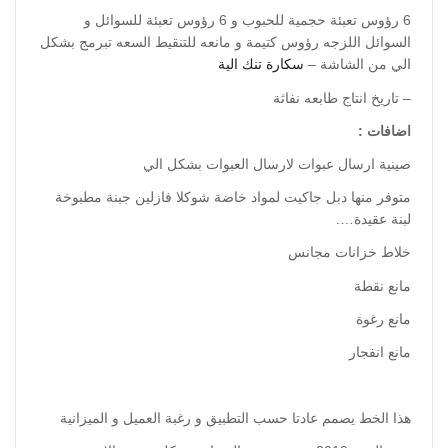
6 رؤوس تعبئة حجمية للحبوب و 6 رؤوس تعبئة للسوائل و
السوائل اللزجه رؤوس كتيمة و مانعه للتنقيط السعه تبرمج بشكل
الي من الشاشة –
سكارة تنك الية
– تاريخ انتاج طابعه نفاثة
اضافات :
صينية ارسال عبوات لارسال العبوات بشكل الي
متوفر منها دبل جاكيت لمواد خاضة شوكلا فازلين جبنة مطبوخة
لبنة عقيدة….
خلاط خزانات مجانس
مانع نقطة
مانع رغوة
مانع انفجار
هذا الخط يصمم عادتا حسب التطبيق و رغبة العميل و الميزانية