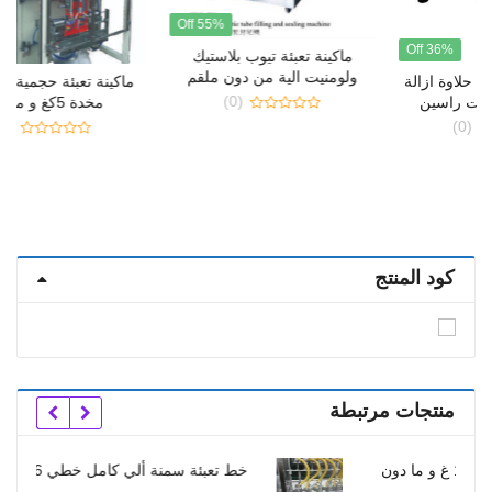
55% Off
31% Off
ماكينة تعبئة تيوب بلاستيك
ولومنيت الية من دون ملقم
ماكينة تعبئة حجمية الية كبيرة
(0)
مخدة 5كغ و ما دون
0
(0)
out
0
of
out
5
of
5
كود المنتج
منتجات مرتبطة
خط تعبئة سمنة ألي كامل خطي 6 رؤوس صناعتنا