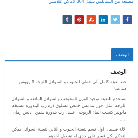
مصنعه من الستانلس ستيل 304 لاماكن التلامس
الوصف
الوصف
خط تعبئة كامل ألي خطي للحبوب و السوائل اللزجه 6 رؤوس
صناعتنا
تستخدم للنعبئة توحيد الوزن للمحبحب والسوائل المائعه و السوائل
اللزجه مثل فول مدمس خمص مسلوق ذرة رب البندورة مسبخه
مايونيز كتشب الماء الزيوت عسل رب بندورة سمن دبس رمان
…..
الالة قسمان اول قسم لتعبئة الحبوب و التاني لتعبئة السوائل يمكن
التحكم بكل قسم على حدى او تشغيل احدهما