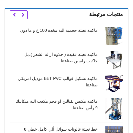
منتجات مرتبطة
ماكينة تعبئة حجمية الية مخدة 100 غ و ما دون
خط ت
خط 
ماكينة تعبئة عقيدة ( حلاوة ازالة الشعر )دبل
السوائ
جاكيت راسين صناعتنا
ماكينة تشكيل قوالب BET PVC موديل امريكي
صناع
صناعتنا
ماكينة مكبس نفتالين او فحم مكعب الية ميكانيك
صناع
9 رأس صناعتنا
رؤو
خط تعبئة غالونات سوائل ألي كامل خطي 8