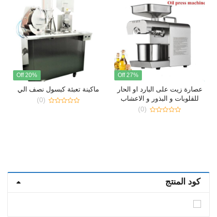
20% Off
27% Off
عصارة زيت على البارد او الحار
ماكينة تعبئة كبسول نصف الي
للقلوبات و البذور و الاعشاب
(0)
الطبية
(0)
0
out
0
of
out
5
of
5
كود المنتج