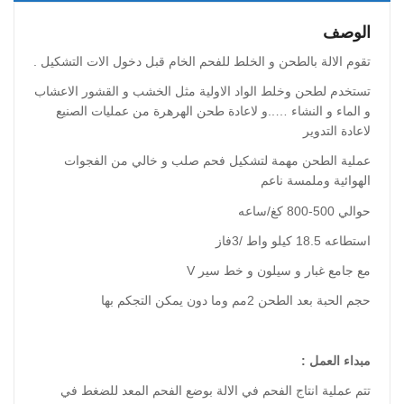
الوصف
تقوم الالة بالطحن و الخلط للفحم الخام قبل دخول الات التشكيل .
تستخدم لطحن وخلط الواد الاولية مثل الخشب و القشور الاعشاب
و الماء و النشاء …..و لاعادة طحن الهرهرة من عمليات الصنيع
لاعادة التدوير
عملية الطحن مهمة لتشكيل فحم صلب و خالي من الفجوات
الهوائية وملمسة ناعم
حوالي 500-800 كغ/ساعه
استطاعه 18.5 كيلو واط /3فاز
مع جامع غبار و سيلون و خط سير V
حجم الحبة بعد الطحن 2مم وما دون يمكن التجكم بها
مبداء العمل :
تتم عملية انتاج الفحم في الالة بوضع الفحم المعد للضغط في