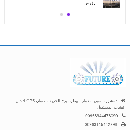
رؤوس
دمشق - سوريا - دوار البيطرة برج الحرية - عنوان GPS ادخال
"تقنيات المستقبل"
00963944478090
00963115442298