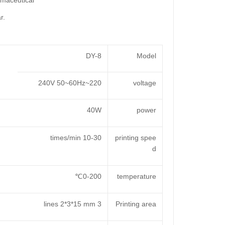
rmaceutical
r.
DY-8
Model
220~240V 50~60Hz
voltage
40W
power
10-30 times/min
printing spee
d
0-200℃
temperature
3 lines 2*3*15 mm
Printing area