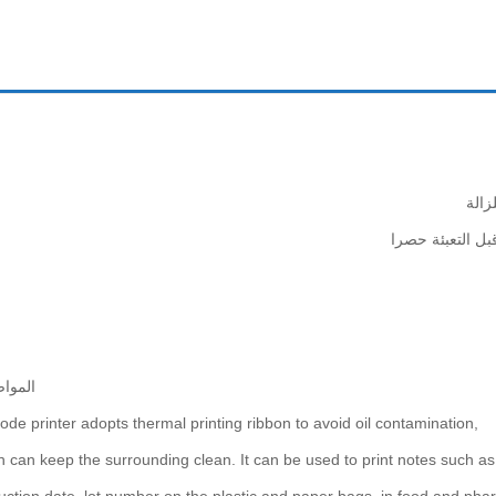
خط تعبئة غالونات سوائل
زراعي 6 رؤوس صناعتنا
ألي كامل خطي 8 رؤوس
زالة
ل التعبئة حصرا
الموا
ode printer adopts thermal printing ribbon to avoid oil contamination,
h can keep the surrounding clean. It can be used to print notes such as