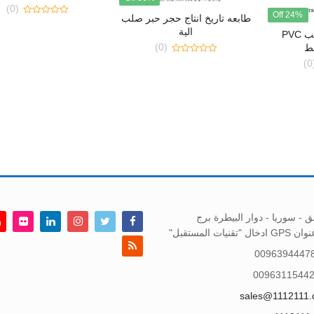
(0)
24% Off
طابعه تاريخ انتاج حجر حبر صلب
0
الية
out
ماكينة تشكيل قوالب PVC
of
(0)
فط
5
0
(
out
of
5
 - سوريا - دوار البيطرة برج
تقنيات المستقبل"
0096394447
0096311544
sales@1112111