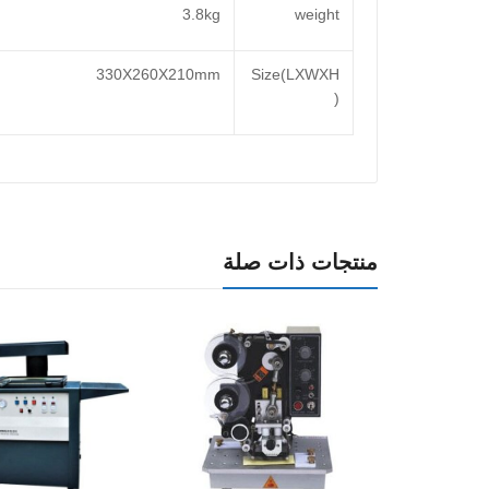
3.8kg
weight
330X260X210mm
Size(LXWXH
)
منتجات ذات صلة