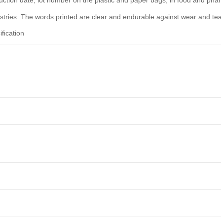
uction date, lot number on the plastic and paper bags, in food and pha
stries. The words printed are clear and endurable against wear and tea
fication