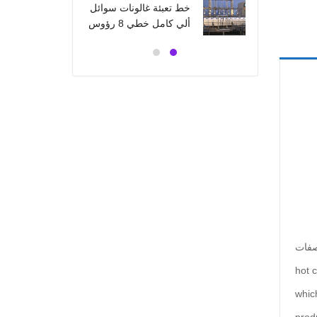
خط تعبئة غالونات سوائل
زراعي 6 رؤوس صناعتنا
ألي كامل خطي 8 رؤوس
صفات
hot c
whic