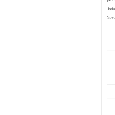
prod
indu
Speci