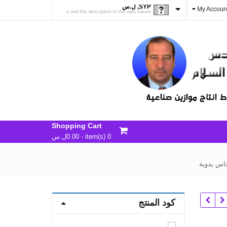
SYP, ل.س
My Accoun
change the rate and this description to the right values
Shopping Cart
0 item(s) -
0.00
ل.س
كود المنتج