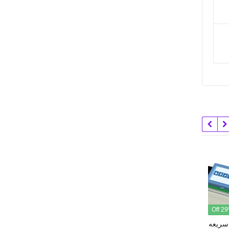
29% 
37% Off