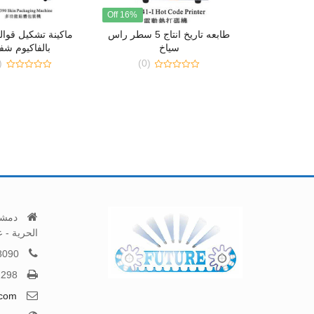
16% Off
طابعه تاريخ انتاج 5 سطر راس
سياخ
بالفاكيوم ش
0)
(0)
0
0
out
out
of
of
5
5
دمشق
الحرية - عنوان GPS ادخال "
8090
2298
.com