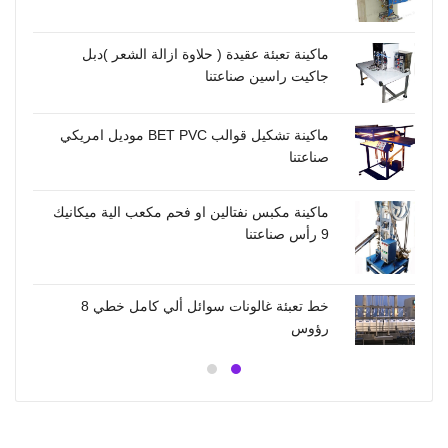
خط تع
ماكينة تعبئة عقيدة ( حلاوة ازالة الشعر )دبل
السوائل ال
جاكيت راسين صناعتنا
ماكينة تشكيل قوالب BET PVC موديل امريكي
صناعتن
صناعتنا
ماكينة مكبس نفتالين او فحم مكعب الية ميكانيك
صناعتن
9 رأس صناعتنا
رؤوس 
خط تعبئة غالونات سوائل ألي كامل خطي 8
رؤوس