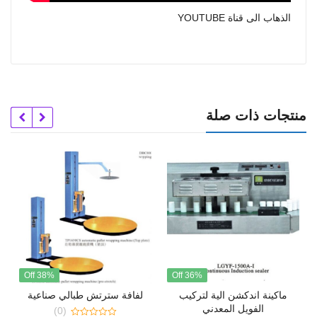
الذهاب الى قناة YOUTUBE
منتجات ذات صلة
38% Off
36% Off
ماكينة اندكشن الية لتركيب
لفافة سترتش طبالي صناعية
الفويل المعدني
(0)