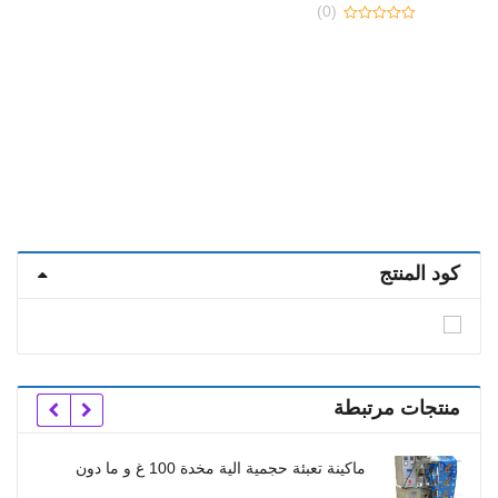
(0)
0
out
0
of
out
5
of
5
كود المنتج
منتجات مرتبطة
ماكينة تعبئة حجمية الية مخدة 100 غ و ما دون
خط تعبئ