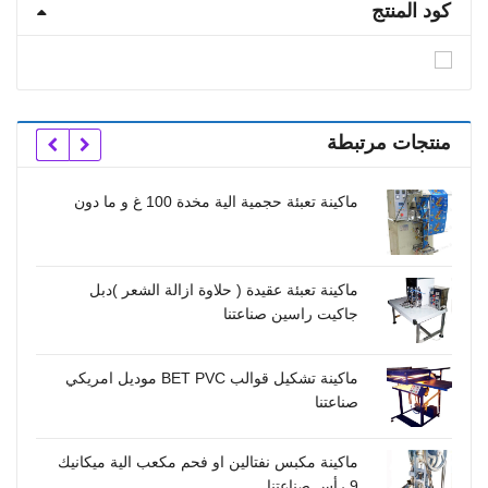
كود المنتج
منتجات مرتبطة
ماكينة تعبئة حجمية الية مخدة 100 غ و ما دون
ماكينة تعبئة عقيدة ( حلاوة ازالة الشعر )دبل
جاكيت راسين صناعتنا
وس
ماكينة تشكيل قوالب BET PVC موديل امريكي
صناعتنا
للسائل الجلي 6 رؤوس
ماكينة مكبس نفتالين او فحم مكعب الية ميكانيك
9 رأس صناعتنا