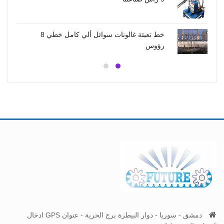
خط تعبئة كامل ألي خطي للسوائل سماد زراعي 6
خط تعبئة غالونات سوائل ألي كامل خطي 8
رؤوس
دمشق - سوريا - دوار البيطرة برج الحرية - عنوان GPS ادخال