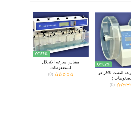
57% Off
مقياس سرعه الانحلال
82% Off
للمضغوطات
ة التفتت للاقراص
(0)
ضغوطات )
0
out
(0)
of
5