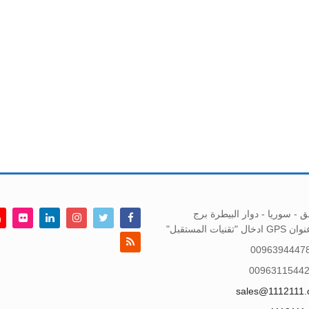
السوائل اللزجه 6 رؤوس
نا
عبئة كامل ألي
ماكينة تركيب ليبل لاصق
خطي سائل جلي 4
عبوة الغير دائرية MT60
 صناعتنا
 - سوريا - دوار البيطرة برج
تقنيات المستقبل"
0096394447
0096311544
sales@1112111