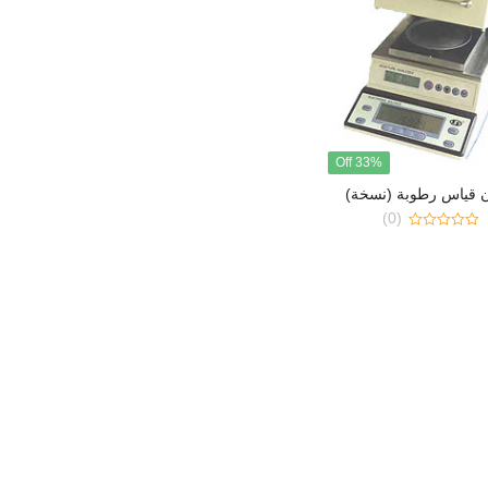
33% Off
ن قياس رطوبة (نسخة)
(0)
0
out
of
5