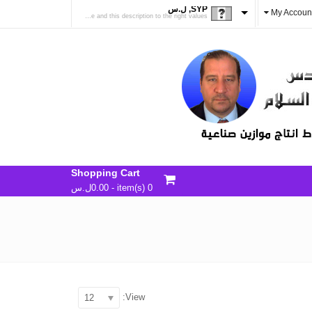
SYP, ل.س
My Accoun
change the rate and this description to the right values
Shopping Cart
0 item(s) -
0.00
ل.س
View:
12