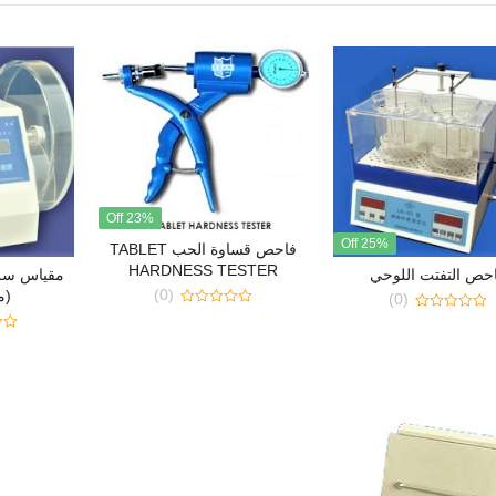
23% Off
25% Off
فاحص قساوة الحب TABLET
HARDNESS TESTER
حص التفتت اللوحي
مقياس سرع
(0)
(م
(0)
0
0
out
out
0
of
of
out
5
5
of
5