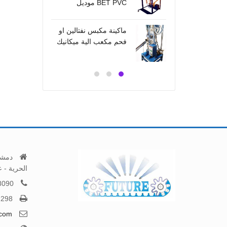
BET PVC موديل
امريكي صناعتنا
صناعت
خط ت
ماكينة مكبس نفتالين او
فحم مكعب الية ميكانيك
رؤوس
9 رأس صناعتنا
دمشق
الحرية - عنوان GPS ادخال "
8090
2298
.com