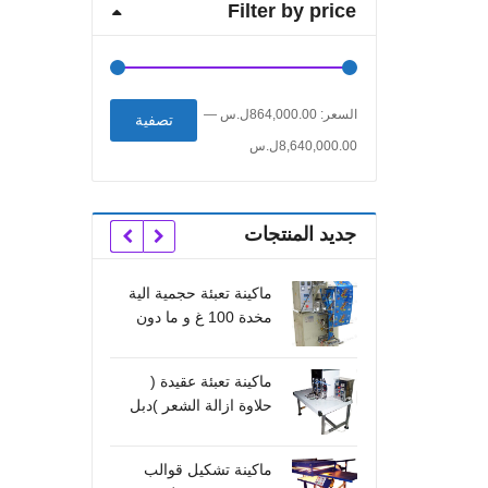
Filter by price
أدنى
أعلى
السعر:
864,000.00ل.س
—
تصفية
سعر
سعر
8,640,000.00ل.س
جديد المنتجات
ماكينة تعبئة حجمية الية
خط ت
مخدة 100 غ و ما دون
ألي ك
خط ت
ماكينة تعبئة عقيدة (
حلاوة ازالة الشعر )دبل
صناعت
جاكيت راسين صناعتنا
خط ت
ماكينة تشكيل قوالب
مدمس