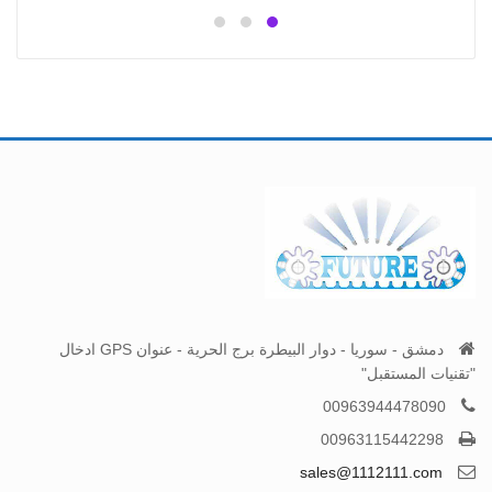
دمشق - سوريا - دوار البيطرة برج الحرية - عنوان GPS ادخال
"تقنيات المستقبل"
00963944478090
00963115442298
sales@1112111.com