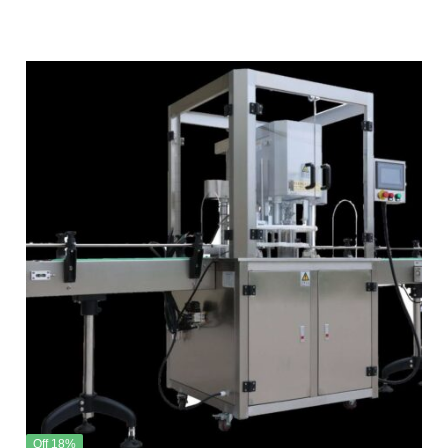
0
out
of
5
18% Off