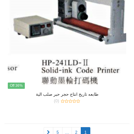
36% Off
طابعه تاريخ انتاج حجر حبر صلب الية
(0)
0
out
of
5
5
…
2
1