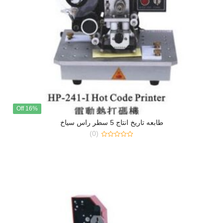
16% Off
طابعه تاريخ انتاج 5 سطر راس سياخ
(0)
0
out
of
5