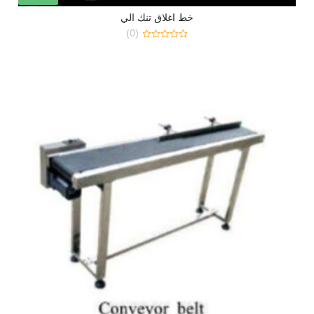
خط اغلاق تنك الي
(0)
0
out
of
5