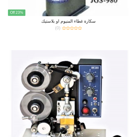
23% Off
سكارة غطاء المنيوم او بلاستيك
(0)
0
out
of
5