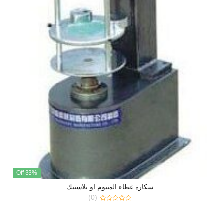
33% Off
سكارة غطاء المنيوم او بلاستيك
(0)
0
out
of