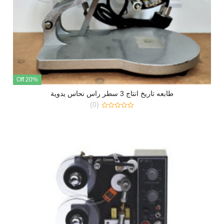
20% Off
طابعه تاريخ انتاج 3 سطر راس نحاس يدوية
(0)
0
out
of
5