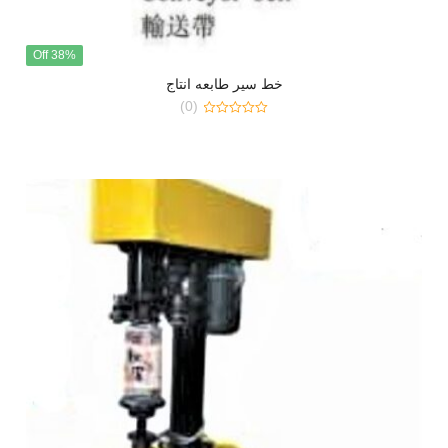
38% Off
خط سير طابعه انتاج
(0)
0
out
of
5