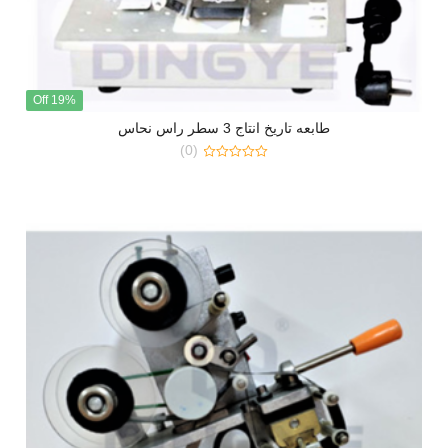
19% Off
طابعه تاريخ انتاج 3 سطر راس نحاس
(0)
0
out
of
5