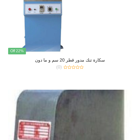
22% Off
سكارة تنك مدور قطر 20 سم و ما دون
(0)
0
out
of
5