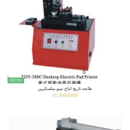
22% Off
طابعه تاريخ انتاج تمبو سلسكرين
(0)
0
out
of
5