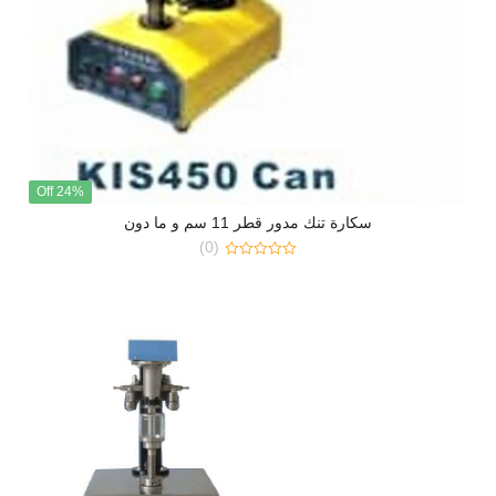
24% Off
سكارة تنك مدور قطر 11 سم و ما دون
(0)
0
out
of
5