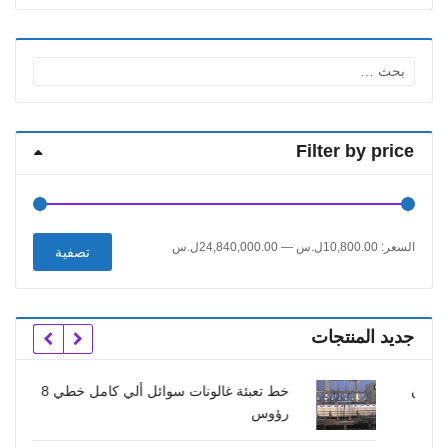
البحث
عن:
Filter by price
أدنى
أعلى
السعر:
10,800.00ل.س
—
24,840,000.00ل.س
تصفية
سعر
سعر
جديد المنتجات
خط تعبئة غالونات سوائل ألي كامل خطي 8
رؤوس